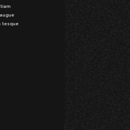
etiam
 augue
n tesque