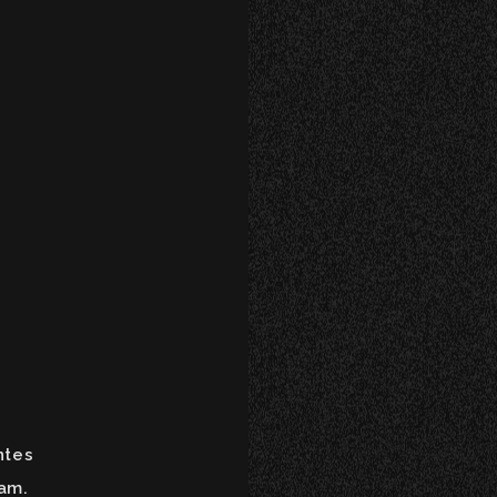
ntes
iam.