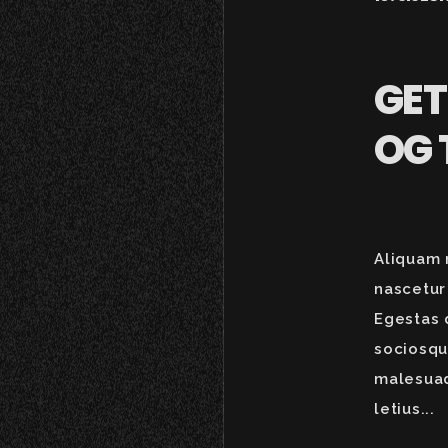
GET
OG 
Aliquam 
nascetur
Egestas 
sociosqu
malesuad
letius...