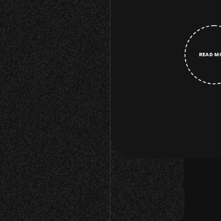
READ M